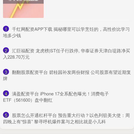
1
​千红网配资APP下载 揭秘哪里可以学烹饪的，高性价比学习
地多少钱
2
​汇巨福配资 龙虎榜|ST任子行跌停, 华泰证券天津白堤路净买
入228.70万元
3
​翻翻股票配资平台 碧桂园补发两份财报 公司股票有望近期复
牌
4
​满盈配资平台 iPhone 17全系配色曝光！消费电子
ETF（561600）盘中翻红
5
​股票怎么开通杠杆平台 预告重大行动？以色列驻美大使：周
四晚上有“惊喜” 黎寻呼机爆炸案与之相比就是小儿科