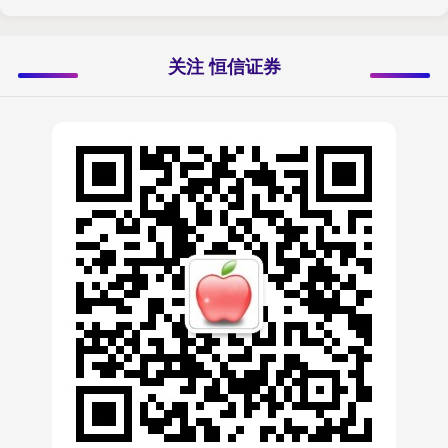
关注 恒信证券