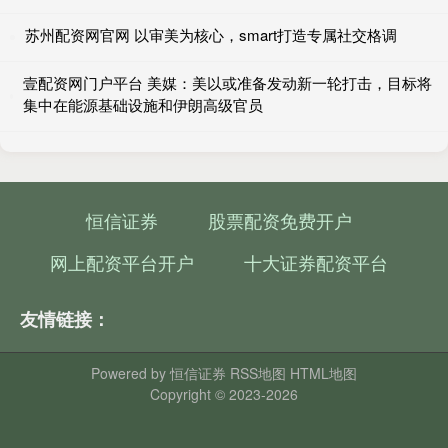
苏州配资网官网 以审美为核心，smart打造专属社交格调
壹配资网门户平台 美媒：美以或准备发动新一轮打击，目标将
集中在能源基础设施和伊朗高级官员
恒信证券
股票配资免费开户
网上配资平台开户
十大证券配资平台
友情链接：
Powered by
恒信证券
RSS地图
HTML地图
Copyright
© 2023-2026