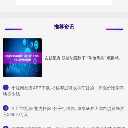
推荐资讯
友钱配资 沃旭能源旗下 “革命风能” 项目就工程停工起诉特朗普政府
1
​千红网配资APP下载 揭秘哪里可以学烹饪的，高性价比学习
地多少钱
2
​汇巨福配资 龙虎榜|ST任子行跌停, 华泰证券天津白堤路净买
入228.70万元