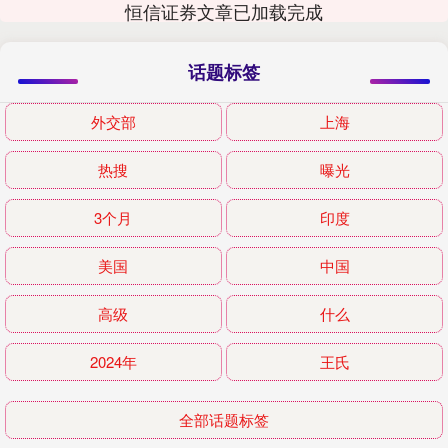
恒信证券文章已加载完成
话题标签
外交部
上海
热搜
曝光
3个月
印度
美国
中国
高级
什么
2024年
王氏
全部话题标签