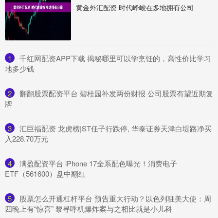
黄金外汇配资 时代峰峻在多地拥有公司
1
​千红网配资APP下载 揭秘哪里可以学烹饪的，高性价比学习
地多少钱
2
​翻翻股票配资平台 碧桂园补发两份财报 公司股票有望近期复
牌
3
​汇巨福配资 龙虎榜|ST任子行跌停, 华泰证券天津白堤路净买
入228.70万元
4
​满盈配资平台 iPhone 17全系配色曝光！消费电子
ETF（561600）盘中翻红
5
​股票怎么开通杠杆平台 预告重大行动？以色列驻美大使：周
四晚上有“惊喜” 黎寻呼机爆炸案与之相比就是小儿科