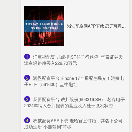
浙江配资网APP下载 忍无可忍！美扣油轮后，影子舰队遭打击，俄已备好大杀器回击
1
​汇巨福配资 龙虎榜|ST任子行跌停, 华泰证券天
津白堤路净买入228.70万元
2
​满盈配资平台 iPhone 17全系配色曝光！消费电
子ETF（561600）盘中翻红
3
​我要配资平台 诚邦股份(603316.SH)：芯存电子
2024年纳入合并报表的营业收入处于微利状态
4
​权威配资APP下载 鹿哈官宣订婚，其名下公司
成功注册“小鹿驾到”商标