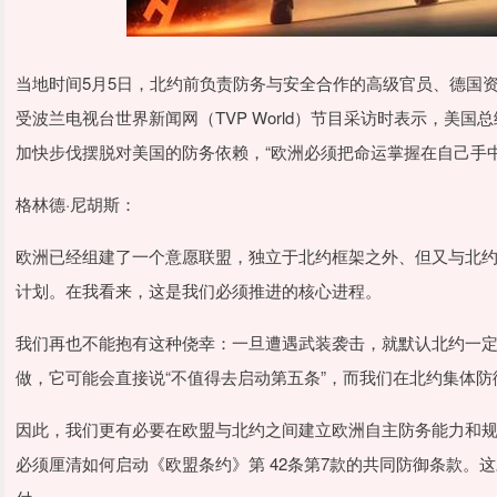
当地时间5月5日，北约前负责防务与安全合作的高级官员、德国资深安全问
受波兰电视台世界新闻网‌（TVP World）节目采访时表示，
加快步伐摆脱对美国的防务依赖，“欧洲必须把命运掌握在自己手中
格林德·尼胡斯：
欧洲已经组建了一个意愿联盟，独立于北约框架之外、但又与北
计划。在我看来，这是我们必须推进的核心进程。
我们再也不能抱有这种侥幸：一旦遭遇武装袭击，就默认北约一
做，它可能会直接说“不值得去启动第五条”，而我们在北约集体
因此，我们更有必要在欧盟与北约之间建立欧洲自主防务能力和
必须厘清如何启动《欧盟条约》第 42条第7款的共同防御条款。