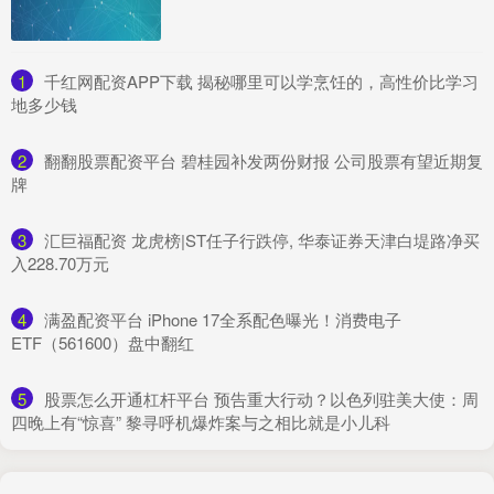
1
​千红网配资APP下载 揭秘哪里可以学烹饪的，高性价比学习
地多少钱
2
​翻翻股票配资平台 碧桂园补发两份财报 公司股票有望近期复
牌
3
​汇巨福配资 龙虎榜|ST任子行跌停, 华泰证券天津白堤路净买
入228.70万元
4
​满盈配资平台 iPhone 17全系配色曝光！消费电子
ETF（561600）盘中翻红
5
​股票怎么开通杠杆平台 预告重大行动？以色列驻美大使：周
四晚上有“惊喜” 黎寻呼机爆炸案与之相比就是小儿科