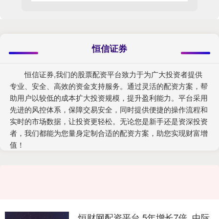
恒信证券
恒信证券,我们的股票配资平台致力于为广大投资者提供
专业、安全、高效的资金支持服务。通过灵活的配资方案，帮
助用户以较低的成本扩大投资规模，提升盈利能力。平台采用
先进的风控体系，保障交易安全，同时提供便捷的操作流程和
实时的市场数据，让投资更轻松。无论您是新手还是资深投资
者，我们都能为您量身定制合适的配资方案，助您实现财富增
值！
恒财网配资平台 5年增长7倍, 中际