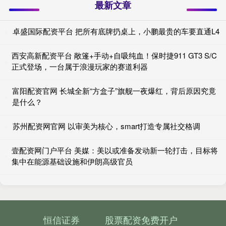
最新文章
卓盛国际配资平台 把所有底牌扔桌上，小鹏最贵的车要直通L4
西安高新配资平台 敞篷+手动+自吸纯血！保时捷911 GT3 S/C
正式登场，一台属于浪漫玩家的赛道利器
富阳配资官网 长城全新“方盒子”旗舰一夜爆红，背后原因究竟
是什么？
苏州配资网官网 以审美为核心，smart打造专属社交格调
壹配资网门户平台 美媒：美以或准备发动新一轮打击，目标将
集中在能源基础设施和伊朗高级官员
恒信证券
股票配资免费开户