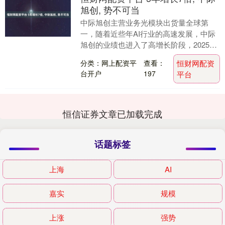
旭创, 势不可当
中际旭创主营业务光模块出货量全球第
一，随着近些年AI行业的高速发展，中际
旭创的业绩也进入了高增长阶段，2025年
中报扣非净利润预计同比增长
分类：网上配资平
查看：
恒财网配资
53.89%-88.1....
台开户
197
平台
恒信证券文章已加载完成
话题标签
上海
AI
嘉实
规模
上涨
强势