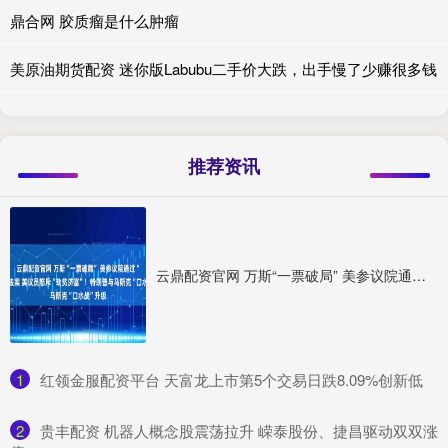
鼎合网 胶质瘤是什么肿瘤
美原油期货配资 迷你版Labubu二手价大跌，出手慢了少赚很多钱
推荐资讯
云鼎配资官网 万斯“一票破局” 美参议院通过“大而美”法案 美议员怒斥“劫贫济富”！特朗普与马斯克“口水战”升级
1
​红领金服配资平台 天富龙上市第5个交易日跌8.09%创新低
2
​贵丰配资 机器人概念股震荡拉升 嵘泰股份、捷昌驱动双双涨