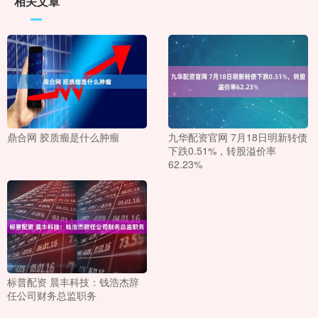
相关文章
鼎合网 胶质瘤是什么肿瘤
九华配资官网 7月18日明新转债
下跌0.51%，转股溢价率
62.23%
标普配资 晨丰科技：钱浩杰辞
任公司财务总监职务