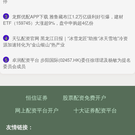
停
3
​龙辉优配APP下载 雅鲁藏布江1.2万亿级利好引爆，建材
ETF（159745）大涨超9%，盘中申购超4亿份
4
​天弘配资官网 黑龙江日报｜“冰雪龙匠”助推“冰天雪地”冷资
源加速转化为“金山银山”热产业
5
​卓润配资平台 步阳国际(02457.HK)委任徐璟珺及杨敏为提名
委员会成员
恒信证券
股票配资免费开户
网上配资平台开户
十大证券配资平台
友情链接：