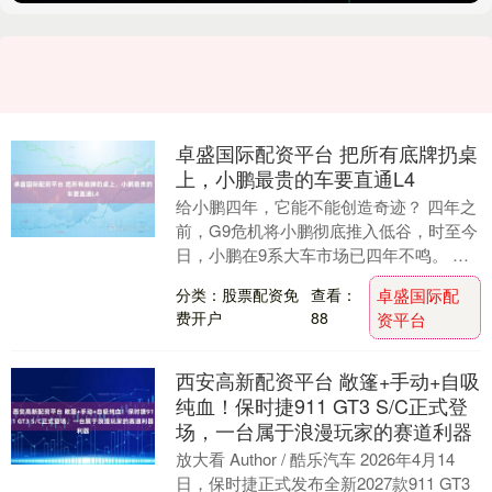
卓盛国际配资平台 把所有底牌扔桌
上，小鹏最贵的车要直通L4
给小鹏四年，它能不能创造奇迹？ 四年之
前，G9危机将小鹏彻底推入低谷，时至今
日，小鹏在9系大车市场已四年不鸣。 如
今物换星移，小鹏在曲折中走出了低谷，
分类：股票配资免
查看：
卓盛国际配
迎来了再次....
费开户
88
资平台
西安高新配资平台 敞篷+手动+自吸
纯血！保时捷911 GT3 S/C正式登
场，一台属于浪漫玩家的赛道利器
放大看 Author / 酷乐汽车 2026年4月14
日，保时捷正式发布全新2027款911 GT3