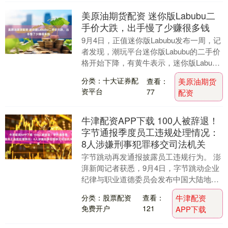
美原油期货配资 迷你版Labubu二
手价大跌，出手慢了少赚很多钱
9月4日，正值迷你版Labubu发布一周，记
者发现，潮玩平台迷你版Labubu的二手价
格开始下降，有黄牛表示，迷你版Labubu
的价格后劲没有第三代Labubu....
分类：十大证券配
查看：
美原油期货
资平台
77
配资
牛津配资APP下载 100人被辞退！
字节通报季度员工违规处理情况：
8人涉嫌刑事犯罪移交司法机关
字节跳动再发通报披露员工违规行为。 澎
湃新闻记者获悉，9月4日，字节跳动企业
纪律与职业道德委员会发布中国大陆地区
2025年3号通报，披露二季度员工违规处
分类：股票配资
查看：
牛津配资
理情况。....
免费开户
121
APP下载