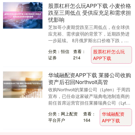
股票杠杆怎么玩APP下载 小麦价格
跌至三周低点 受供应充足和需求担
忧影响
芝加哥小麦期货跌至三周低点，在全球供
应充裕、需求疲弱的背景下，近期跌势进
一步延续。 8月俄罗斯出口价格下跌，使
这个全球最大出口国的供应更具竞争力，
分类：恒信
查看：
股票杠杆怎么玩
压低了国际价格....
证券
214
APP下载
华城融配资APP下载 莱滕公司收购
资产后召回Northvolt高管
收购Northvolt的莱滕公司（Lyten）于周四
宣布，已任命这家破产瑞典电池制造商的
前任首席运营官担任莱滕瑞典公司（Lyten
Sweden）的新任首席执行....
分类：网上配资
查看：
华城融配资
平台开户
164
APP下载