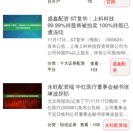
台开户
70
官网
盛鑫配资 ST复华：上科科技
99.99%持股将被拍卖 100%持股已
遭冻结
11月17日，ST复华（维权）（600624）
发布公告，上海上科科技投资有限公司为
公司持股5%以上股东，持有公司股份6921
万股，占公司总股本的10.1872%....
分类：十大证券配资
查看：
盛鑫配
平台
103
资
永旺配资端 中红医疗董事会秘书张
琳波辞职
北京商报讯(记者丁宁)11月17日晚间，中
红医疗(300981)发布公告称，公司董事会
于近日收到公司董事会秘书张琳波提交的
书面辞职报告，因个人原因，张琳波申请
分类：恒信证券
查看：109
永旺配资端
辞....