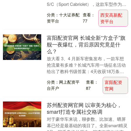
S/C（Sport Cabriolet），这款车型作为
GT....
分类：十大证券配
查看：
西安高新配
资平台
77
资平台
富阳配资官网 长城全新“方盒子”旗
舰一夜爆红，背后原因究竟是什
么？
放大看 3、4 月新车密集发布，一款车想
抢流量有多难？长城汽车用一场征名活动
给出了教科书级答案：4天收获18万条留
言，投票开启3天参与人数达到4.2万。毫
分类：网上配资平
查看：
富阳配资
无疑问....
台开户
87
官网
苏州配资网官网 以审美为核心，
smart打造专属社交格调
对于豪华车来说，聊参数、比加速、晒屏
幕已经是最基础的项目了。全新smart精灵