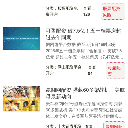
波兰电视台世界新闻网‌（TVP ....
分类：股票配资免
查看：
股票配资
费开户
126
风险
可盈配资 破7.5亿！五一档票房超
过去年同期
据网络平台数据 截至5月5日19时53分
2026年五一档总票房（含预售） 突破7.5
亿元 超过去年五一档总票房（7.47亿元）
观影人次突破2060万 放映场....
分类：网上配资平台
查看：
可盈配
开户
94
资
赢翻网配资 搭载60多架战机，美航
母最新动向
美军称“布什”号航母正穿越阿拉伯海 搭载
60多架战机 美军中央司令部5日在社交媒
体上发文称，在美军从阿曼湾对伊朗实施
海上封锁、在霍尔木兹海峡开展“自由计
分类：十大证券配资
查看：
赢翻网配