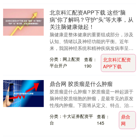
北京科汇配资APP下载 这些“脑
病”你了解吗？守护“头”等大事，从
关注脑健康做起！
脑健康是整体健康的重要组成部分，涉及
认知、情绪以及神经功能的平衡。近年
来，我国神经系统和精神疾病发病率呈逐
年上升之势，引起了社会各界的广泛关
分类：网上配资
查看：
北京科汇配资
注。 2000年9月....
平台开户
190
APP下载
鼎合网 胶质瘤是什么肿瘤
胶质瘤是什么肿瘤？胶质瘤是一种起源于
脑神经胶质细胞的肿瘤，是最常见的原发
性颅内肿瘤。下面将从定义、特点、治疗
等方面对胶质瘤进行简单说明。胶质瘤由
分类：十大证券配资平
查看：
鼎合
脑神经胶质细胞发....
台
145
网