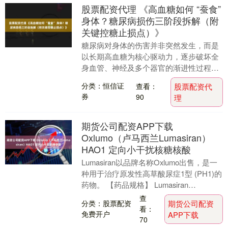
股票配资代理 《高血糖如何 “蚕食”
身体？糖尿病损伤三阶段拆解（附
关键控糖止损点）》
糖尿病对身体的伤害并非突然发生，而是
以长期高血糖为核心驱动力，逐步破坏全
身血管、神经及多个器官的渐进性过程。
根据损伤程度和临床表现，可大致分为
分类：恒信证
查看：
股票配资代
「早期隐匿期」「中....
券
90
理
期货公司配资APP下载
Oxlumo（卢马西兰Lumasiran）
HAO1 定向小干扰核糖核酸
Lumasiran以品牌名称Oxlumo出售，是一
种用于治疗原发性高草酸尿症1型 (PH1)的
药物。 【药品规格】 Lumasiran
94.5mg/0.5mL....
查
分类：股票配资
期货公司配资
看：
免费开户
APP下载
70