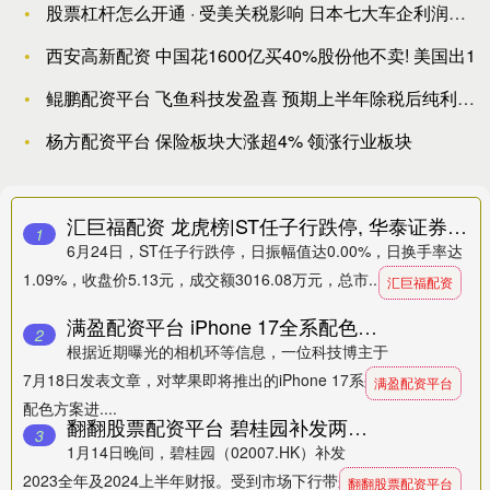
股票杠杆怎么开通 · 受美关税影响 日本七大车企利润或将大幅
西安高新配资 中国花1600亿买40%股份他不卖! 美国出1
鲲鹏配资平台 飞鱼科技发盈喜 预期上半年除税后纯利约5500
杨方配资平台 保险板块大涨超4% 领涨行业板块
汇巨福配资 龙虎榜|ST任子行跌停, 华泰证券天津白堤路净买入228.70万元
1
6月24日，ST任子行跌停，日振幅值达0.00%，日换手率达
1.09%，收盘价5.13元，成交额3016.08万元，总市....
汇巨福配资
满盈配资平台 iPhone 17全系配色曝光！消费电子ETF（561600）盘中翻红
2
根据近期曝光的相机环等信息，一位科技博主于
7月18日发表文章，对苹果即将推出的iPhone 17系列四款机型的
满盈配资平台
配色方案进....
翻翻股票配资平台 碧桂园补发两份财报 公司股票有望近期复牌
3
1月14日晚间，碧桂园（02007.HK）补发
2023全年及2024上半年财报。受到市场下行带来资产价格重估的
翻翻股票配资平台