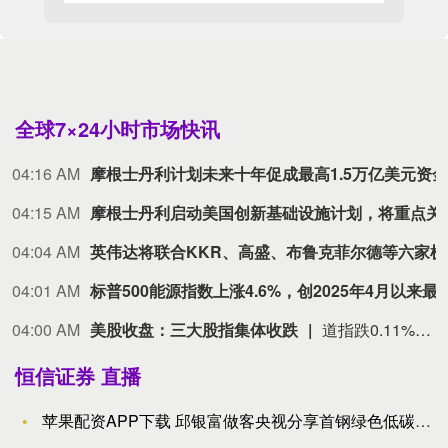
全球7×24小时市场快讯
04:16 AM
04:15 AM
摩根士丹利启动美国创新基础设
04:04 AM
英伟达将联
04:01 AM
标普500能源指数上涨4.6%，创202
04:00 AM
美股收盘：三大股指集体收跌
道指跌0.11%，标普500指数跌0.06%，纳指跌0.32%。Coherent Corp跌14.23%，Lumentum Holdings Inc. Common Stock When Issued跌8.56%，Ciena科技跌5.98%，Verisk Analytics跌5.55%，Arm Holdings Plc跌5.23%。“七姐妹”方面：亚马逊涨1.30%，微软涨1.23%，特斯拉涨0.70%，谷歌涨0.69%，Meta Platforms涨0.48%，苹果跌1.56%，英伟达跌2.87%。
恒信证券 直播
苹果配资APP下载 邱银富做客央视分享首钢绿色低碳转型经验