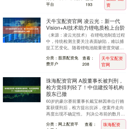
划”疏导....
平台
193
资
天牛宝配资官网 凌云光：新一代
Vision+AI技术助力锂电质检上台阶
（来源：凌云光技术） 在锂电池制造过程
中，传统检测主要关注表面缺陷，难以捕
捉工艺变化。随着锂电池能量密度突破
300Wh/kg、材料快速迭代、工艺窗口收
分类：股票配资免
查看：
天牛宝配资
窄，制造精....
费开户
208
官网
珠海配资官网 A股董事长被判刑，
检方觉得判轻了！中信建投等机构
股东已撤
60岁的豪尔赛前董事长戴宝林因单位行贿
案获缓刑后，检方提出抗诉，使案件走向
再度出现不确定性。 判决公布前的数月
内，公司出现实控人变动、管理层紧急更
分类：网上配资平
查看：
珠海配资
换，戴宝林之子....