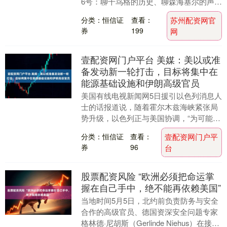
6号：聊千鸟格的历史、聊森海塞尔的声学
底蕴、聊瓦格纳的设计美学——懂行不懂
分类：恒信证
查看：
苏州配资网官
行，都能....
券
199
网
壹配资网门户平台 美媒：美以或准
备发动新一轮打击，目标将集中在
能源基础设施和伊朗高级官员
美国有线电视新闻网5日援引以色列消息人
士的话报道说，随着霍尔木兹海峡紧张局
势升级，以色列正与美国协调，“为可能对
伊朗发动的新一轮打击”做准备。 该消息
分类：恒信证
查看：
壹配资网门户平
人士称，新....
券
96
台
股票配资风险 “欧洲必须把命运掌
握在自己手中，绝不能再依赖美国”
当地时间5月5日，北约前负责防务与安全
合作的高级官员、德国资深安全问题专家
格林德·尼胡斯（Gerlinde Niehus）在接受