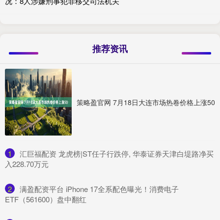
况：8人涉嫌刑事犯罪移交司法机关
推荐资讯
策略盈官网 7月18日大连市场热卷价格上涨50
1
​汇巨福配资 龙虎榜|ST任子行跌停, 华泰证券天津白堤路净买
入228.70万元
2
​满盈配资平台 iPhone 17全系配色曝光！消费电子
ETF（561600）盘中翻红