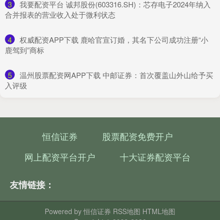
3
​我要配资平台 诚邦股份(603316.SH)：芯存电子2024年纳入
合并报表的营业收入处于微利状态
4
​权威配资APP下载 鹿哈官宣订婚，其名下公司成功注册“小
鹿驾到”商标
5
​温州股票配资网APP下载 中邮证券：首次覆盖山外山给予买
入评级
恒信证券
股票配资免费开户
网上配资平台开户
十大证券配资平台
友情链接：
Powered by
恒信证券
RSS地图
HTML地图